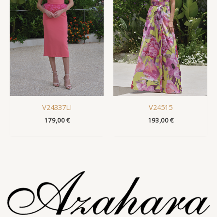
V24337LI
V24515
179,00
€
193,00
€