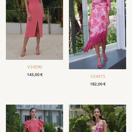
V24290
143,00
€
V24315
182,00
€