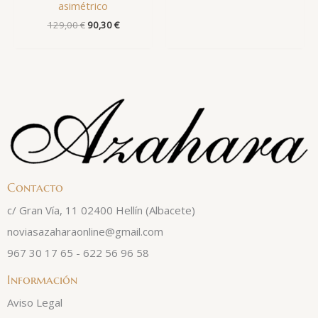
asimétrico
129,00
€
90,30
€
Contacto
c/ Gran Vía, 11 02400 Hellín (Albacete)
noviasazaharaonline@gmail.com
967 30 17 65 - 622 56 96 58
Información
Aviso Legal