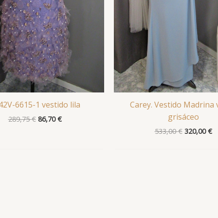
42V-6615-1 vestido lila
Carey. Vestido Madrina 
grisáceo
289,75
€
86,70
€
533,00
€
320,00
€