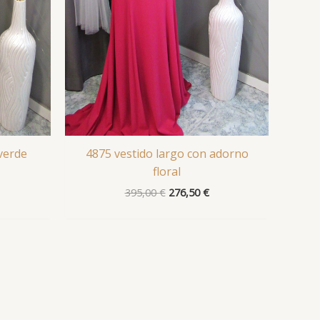
verde
4875 vestido largo con adorno
floral
395,00
€
276,50
€