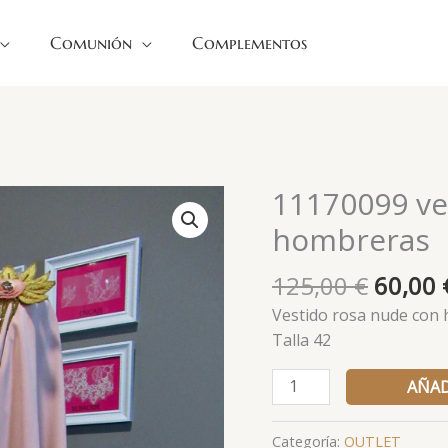
Comunión
Complementos
El
11170099 ve
11170099
precio
vestido
hombreras
origina
rosa
era:
nude
125,00
€
60,00
125,00
con
Vestido rosa nude con 
hombreras
Talla 42
cantidad
AÑAD
Categoría:
OUTLET