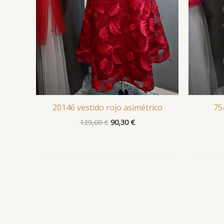
20146 vestido rojo asimétrico
75
129,00
€
90,30
€