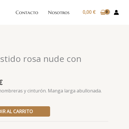
0,00
€
Contacto
Nosotros
El
stido rosa nude con
precio
l
actual
es:
€
 €.
60,00 €.
hombreras y cinturón. Manga larga abullonada.
IR AL CARRITO