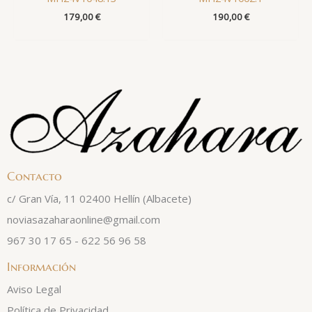
179,00
€
190,00
€
Contacto
c/ Gran Vía, 11 02400 Hellín (Albacete)
noviasazaharaonline@gmail.com
967 30 17 65 - 622 56 96 58
Información
Aviso Legal
Política de Privacidad