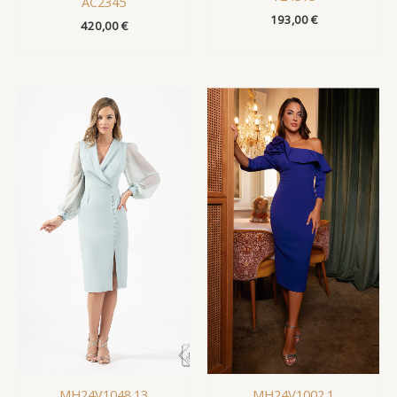
AC2345
193,00
€
420,00
€
MH24V1048.13
MH24V1002.1