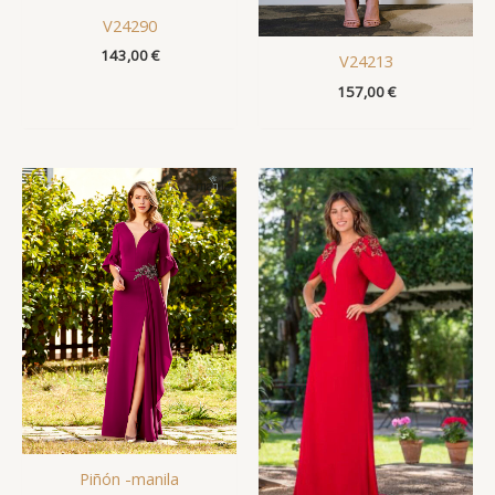
V24290
143,00
€
V24213
157,00
€
Piñón -manila