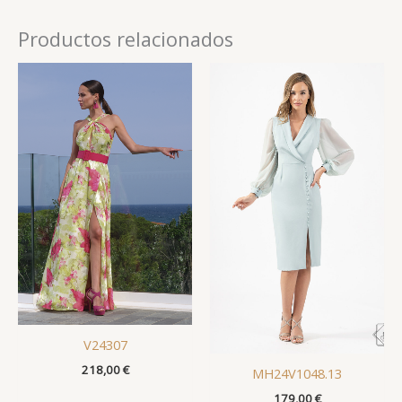
Productos relacionados
V24307
218,00
€
MH24V1048.13
179,00
€