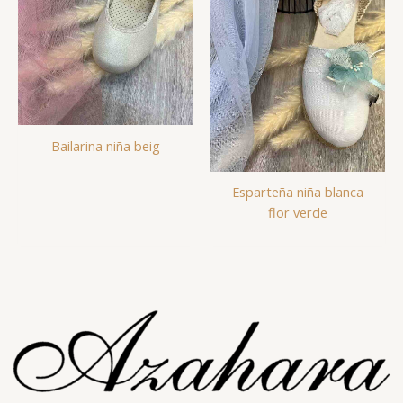
Bailarina niña beig
Esparteña niña blanca
flor verde