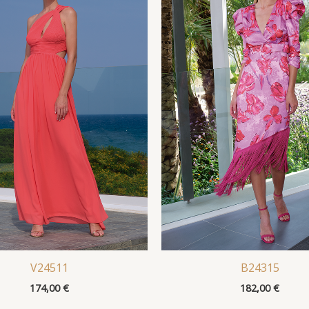
V24511
B24315
174,00
€
182,00
€