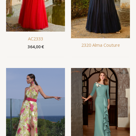
AC2333
2320 Alma Couture
364,00
€