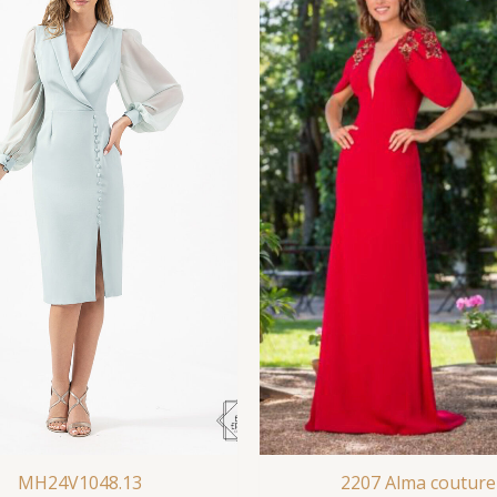
MH24V1048.13
2207 Alma couture