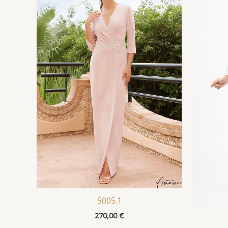
5005.1
270,00
€