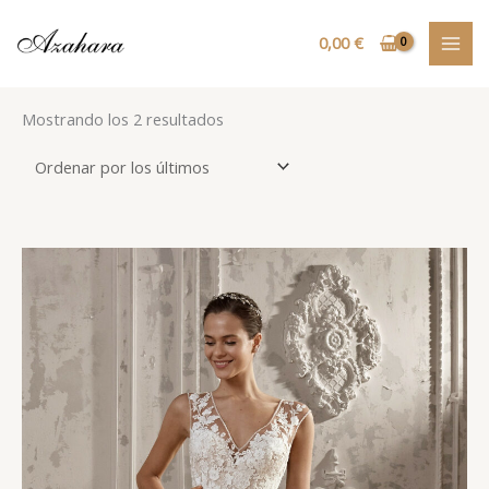
Ir
MAI
al
0,00
€
MEN
contenido
Ordenado
Mostrando los 2 resultados
por
los
últimos