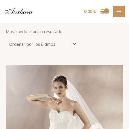
Ir
MAI
al
0,00
€
MEN
contenido
Mostrando el único resultado