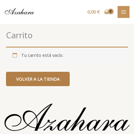
Ir
MAI
al
0,00
€
MEN
contenido
Carrito
Tu carrito está vacío.
VOLVER A LA TIENDA